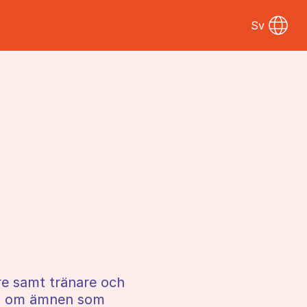
Sv
are samt tränare och
ion om ämnen som