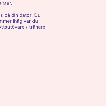
enser.
s på din dator. Du
ommer ihåg var du
rottsutövare / tränare