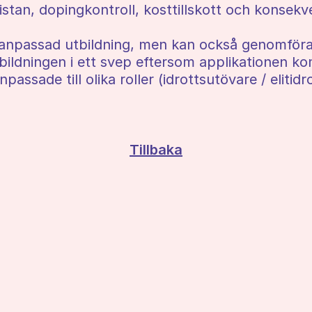
istan, dopingkontroll, kosttillskott och konsekv
lanpassad utbildning, men kan också genomföra
tbildningen i ett svep eftersom applikationen k
assade till olika roller (idrottsutövare / elitid
Tillbaka